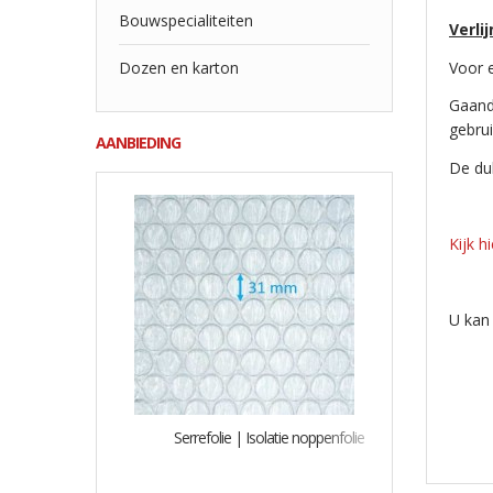
Bouwspecialiteiten
Verli
Dozen en karton
Voor e
Gaande
gebru
AANBIEDING
De dub
Kijk h
U kan
Serrefolie | Isolatie noppenfolie