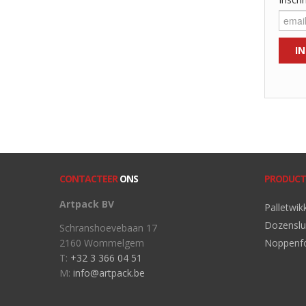
CONTACTEER
ONS
PRODUCT
Artpack BV
Palletwik
Dozenslu
Schranshoevebaan 17
2160 Wommelgem
Noppenfo
T:
+32 3 366 04 51
M:
info@artpack.be