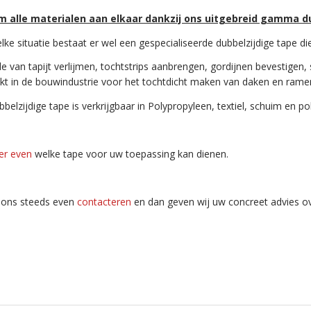
jm alle materialen aan elkaar dankzij ons uitgebreid gamma d
lke situatie bestaat er wel een gespecialiseerde dubbelzijdige tape di
 van tapijt verlijmen, tochtstrips aanbrengen, gordijnen bevestigen, 
ikt in de bouwindustrie voor het tochtdicht maken van daken en rame
belzijdige tape is verkrijgbaar in Polypropyleen, textiel, schuim en p
ier even
welke tape voor uw toepassing kan dienen.
 ons steeds even
contacteren
en dan geven wij uw concreet advies ov