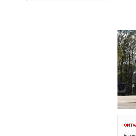
ONTV
Inschr