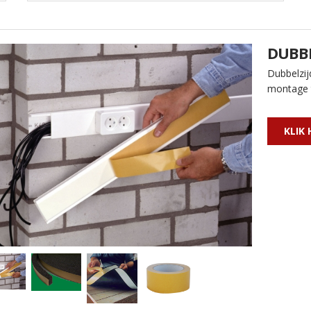
DUBBE
Dubbelzijd
montage 
KLIK 