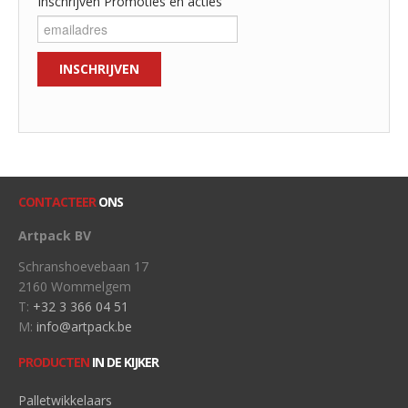
Inschrijven Promoties en acties
CONTACTEER
ONS
Artpack BV
Schranshoevebaan 17
2160 Wommelgem
T:
+32 3 366 04 51
M:
info@artpack.be
PRODUCTEN
IN DE KIJKER
Palletwikkelaars