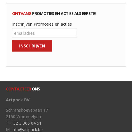
ONTVANG
PROMOTIES EN ACTIES ALS EERSTE!
Inschrijven Promoties en acties
CONTACTEER
ONS
Artpack BV
Schranshoevebaan 17
2160 Wommelgem
T:
+32 3 366 04 51
M:
info@artpack.be