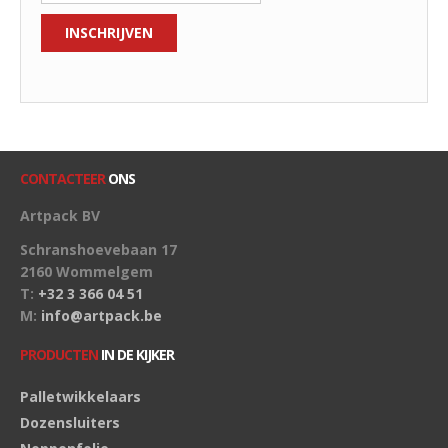
CONTACTEER
ONS
Artpack BV
Schranshoevebaan 17
2160 Wommelgem
T:
+32 3 366 04 51
M:
info@artpack.be
PRODUCTEN
IN DE KIJKER
Palletwikkelaars
Dozensluiters