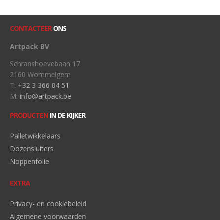
CONTACTEER
ONS
Artpack BV
Schranshoevebaan 17
2160 Wommelgem
T:
+32 3 366 04 51
M:
info@artpack.be
PRODUCTEN
IN DE KIJKER
Palletwikkelaars
Dozensluiters
Noppenfolie
EXTRA
Privacy- en cookiebeleid
Algemene voorwaarden