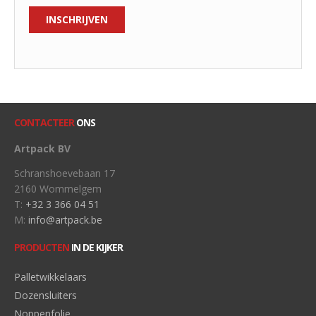
CONTACTEER
ONS
Artpack BV
Schranshoevebaan 17
2160 Wommelgem
T:
+32 3 366 04 51
M:
info@artpack.be
PRODUCTEN
IN DE KIJKER
Palletwikkelaars
Dozensluiters
Noppenfolie