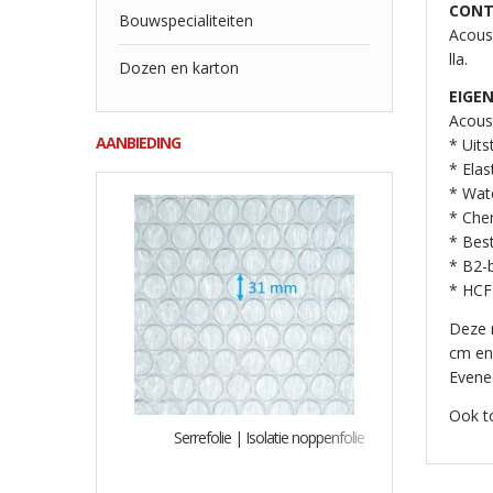
CONT
Bouwspecialiteiten
Acoust
lla.
Dozen en karton
EIGE
Acous
AANBIEDING
* Uits
* Elas
* Wate
* Che
* Bes
* B2-
* HCFK
Deze r
cm en
Evene
Ook t
Serrefolie | Isolatie noppenfolie