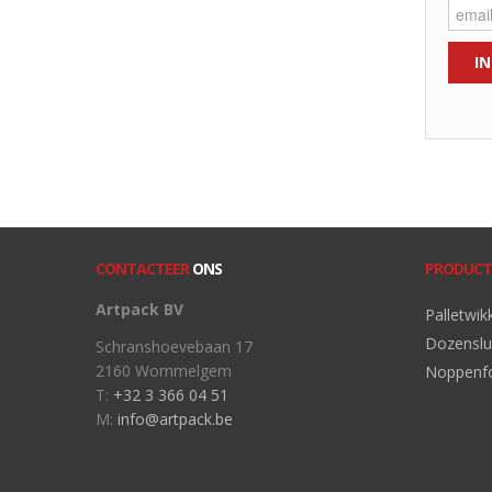
CONTACTEER
ONS
PRODUCT
Artpack BV
Palletwik
Dozenslu
Schranshoevebaan 17
2160 Wommelgem
Noppenfo
T:
+32 3 366 04 51
M:
info@artpack.be