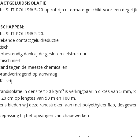
ACTGELUIDSISOLATIE
ic SLIT ROLLS® 5-20 op rol zijn uitermate geschikt voor een degelij
NSCHAPPEN
:
tic SLIT ROLLS® 5-20:
tekende contactgeluidreductie
tisch
rbestendig dankzij de gesloten celstructuur
misch inert
tand tegen de meeste chemicaliën
brandvertragend op aanvraag
 - vrij
andisolatie in densiteit 20 kg/m³ is verkrijgbaar in diktes van 5 mm
 20 cm op lengtes van 50 m en 100 m.
ens bieden wij deze randstroken aan met polyethyleenflap, desgewens
oepassing bij het opvangen van chapewerken