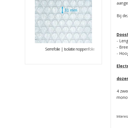
aange
Bij d
Doosf
- Len
- Br
Serrefolie | Isolatie noppenfolie
- Ho
Elect
dozen
4 zwen
monofa
Interes