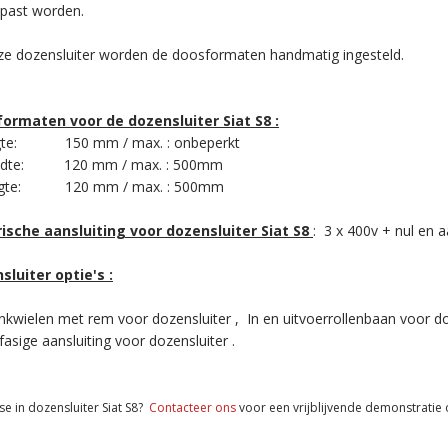
past worden.
eze dozensluiter worden de doosformaten handmatig ingesteld.
ormaten voor de dozensluiter Siat S8 :
gte: 150 mm / max. : onbeperkt
eedte: 120 mm / max. : 500mm
ogte: 120 mm / max. : 500mm
rische aansluiting voor dozensluiter Siat S8
: 3 x 400v + nul en a
sluiter optie's :
kwielen met rem voor dozensluiter , In en uitvoerrollenbaan voor do
sige aansluiting voor dozensluiter .
se in dozensluiter Siat S8?
Contacteer ons
voor een vrijblijvende demonstratie o