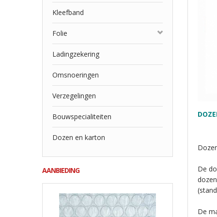
Kleefband
Folie
Ladingzekering
Omsnoeringen
Verzegelingen
DOZE
Bouwspecialiteiten
Dozen en karton
Dozens
De doz
AANBIEDING
dozen
(stan
De ma