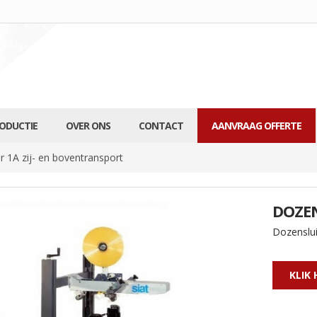
RODUCTIE
OVER ONS
CONTACT
AANVRAAG OFFERTE
r 1A zij- en boventransport
DOZEN
Dozenslui
KLIK 