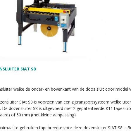
NSLUITER SIAT S8
luiter welke de onder- en bovenkant van de doos sluit door middel v
ensluiter SIAt S8 is voorzien van een zijtransportsysteem welke uiter
. De dozensluiter S8 is uitgevoerd met 2 gepatenteerde K11 tapeslui
daard) of 50 mm (met kleine aanpassing).
ximaal te gebruiken tapebreedte voor deze dozensluiter SIAT S8 is