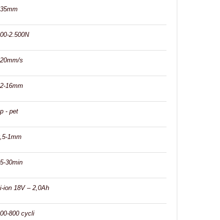
135mm
00-2.500N
220mm/s
12-16mm
p - pet
0,5-1mm
5-30min
i-ion 18V – 2,0Ah
00-800 cycli