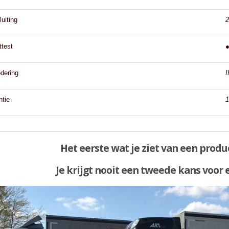
uiting
ttest
dering
I
ntie
1
Het eerste wat je ziet van een produc
Je krijgt nooit een tweede kans voor 