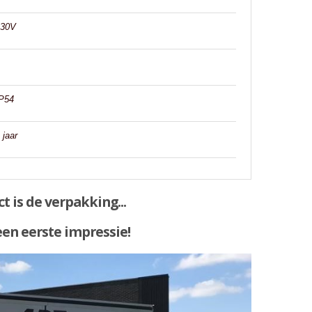
230V
●
P54
 jaar
t is de verpakking...
een eerste impressie!