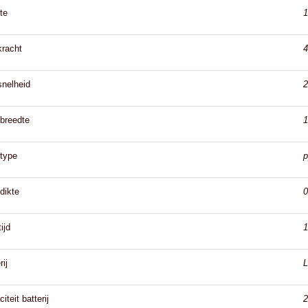
te
kracht
4
snelheid
breedte
type
p
dikte
ijd
1
rij
L
iteit batterij
2