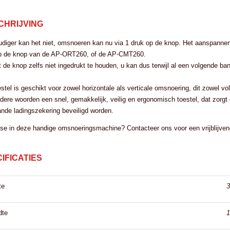
CHRIJVING
diger kan het niet, omsnoeren kan nu via 1 druk op de knop. Het aanspannen
p de knop van de AP-ORT260, of de AP-CMT260.
t de knop zelfs niet ingedrukt te houden, u kan dus terwijl al een volgende b
estel is geschikt voor zowel horizontale als verticale omsnoering, dit zowel
dere woorden een snel, gemakkelijk, veilig en ergonomisch toestel, dat zorg
nde ladingszekering beveiligd worden.
sse in deze handige omsnoeringsmachine? Contacteer ons voor een vrijblijvend
IFICATIES
te
dte