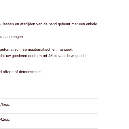
, lassen en afsnijden van de band gebeurt met een enkele
and aanbrengen.
 volautomatisch, semiautomatisch en manueel.
t dat uw goederen conform art.45bis van de wegcode
 offerte of demonstratie.
370mm
141mm