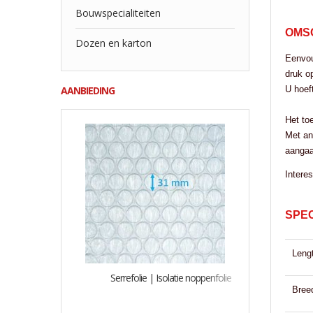
Bouwspecialiteiten
OMS
Dozen en karton
Eenvou
druk o
U hoef
AANBIEDING
Het to
Met an
aangaa
Intere
SPEC
Leng
Serrefolie | Isolatie noppenfolie
Bree