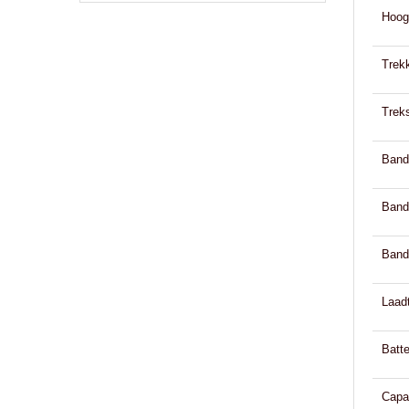
Hoog
Trek
Trek
Band
Band
Band
Laadt
Batte
Capac