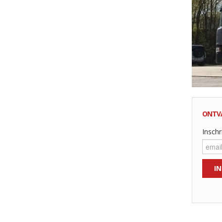
ONTV
Inschr